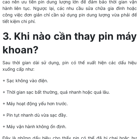
cao nên ưu tiên pin dung lượng lớn để đảm bảo thời gian vận
hành liên tục. Ngược lại, các nhu cầu sửa chữa gia đình hoặc
công việc đơn giản chỉ cần sử dụng pin dung lượng vừa phải để
tiết kiệm chi phí.
3. Khi nào cần thay pin máy
khoan?
Sau thời gian dài sử dụng, pin có thể xuất hiện các dấu hiệu
xuống cấp như:
+ Sạc không vào điện.
+ Thời gian sạc bất thường, quá nhanh hoặc quá lâu.
+ Máy hoạt động yếu hơn trước.
+ Pin tụt nhanh dù vừa sạc đầy.
+ Máy vận hành không ổn định.
Đây là những dấu hiệu cho thấy pin có thể đã bị chai hoặc hư