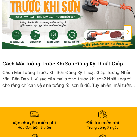
Cách Mài Tường Trước Khi Sơn Đúng Kỹ Thuật Giúp
Tường Nhẵn Mịn, Bền Đẹp
Cách Mài Tường Trước Khi Sơn Đúng Kỹ Thuật Giúp Tường Nhẵn
Mịn, Bền Đẹp 1. Vì sao cần mài tường trước khi sơn? Nhiều người
cho rằng chỉ cần vệ sinh tường rồi sơn là đủ. Tuy nhiên, mài tường
trước...
Vận chuyển miễn phí
Đổi trả miễn phí
Hóa đơn trên 5 triệu
Trong vòng 7 ngày