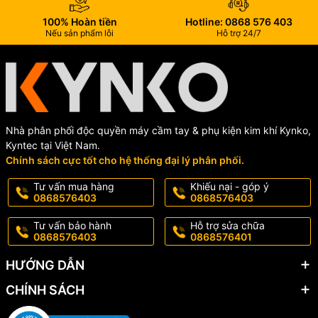
100% Hoàn tiền
Hotline: 0868 576 403
Nếu sản phẩm lỗi
Hỗ trợ 24/7
Nhà phân phối độc quyền máy cầm tay & phụ kiện kim khí Kynko,
Kyntec tại Việt Nam.
Chính sách cực tốt cho hệ thống đại lý phân phối.
Tư vấn mua hàng
Khiếu nại - góp ý
0868576403
0868576403
Tư vấn bảo hành
Hỗ trợ sửa chữa
0868576403
0868576401
HƯỚNG DẪN
CHÍNH SÁCH