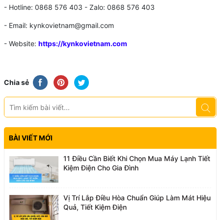
- Hotline: 0868 576 403 - Zalo: 0868 576 403
- Email: kynkovietnam@gmail.com
- Website:
https://kynkovietnam.com
Chia sẻ
BÀI VIẾT MỚI
11 Điều Cần Biết Khi Chọn Mua Máy Lạnh Tiết
Kiệm Điện Cho Gia Đình
Vị Trí Lắp Điều Hòa Chuẩn Giúp Làm Mát Hiệu
Quả, Tiết Kiệm Điện