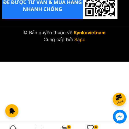
© Bản quyền thuộc về
Kynkovietnam
Cung cấp bởi
Sapo
0
0