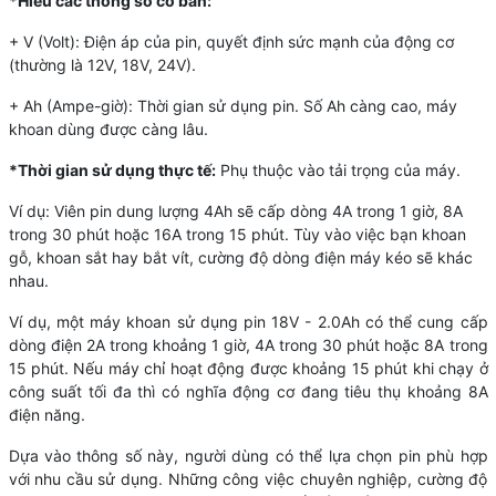
*Hiểu các thông số cơ bản:
+ V (Volt): Điện áp của pin, quyết định sức mạnh của động cơ
(thường là 12V, 18V, 24V).
+ Ah (Ampe-giờ): Thời gian sử dụng pin. Số Ah càng cao, máy
khoan dùng được càng lâu.
*Thời gian sử dụng thực tế:
Phụ thuộc vào tải trọng của máy.
Ví dụ: Viên pin dung lượng 4Ah sẽ cấp dòng 4A trong 1 giờ, 8A
trong 30 phút hoặc 16A trong 15 phút. Tùy vào việc bạn khoan
gỗ, khoan sắt hay bắt vít, cường độ dòng điện máy kéo sẽ khác
nhau.
Ví dụ, một máy khoan sử dụng pin 18V - 2.0Ah có thể cung cấp
dòng điện 2A trong khoảng 1 giờ, 4A trong 30 phút hoặc 8A trong
15 phút. Nếu máy chỉ hoạt động được khoảng 15 phút khi chạy ở
công suất tối đa thì có nghĩa động cơ đang tiêu thụ khoảng 8A
điện năng.
Dựa vào thông số này, người dùng có thể lựa chọn pin phù hợp
với nhu cầu sử dụng. Những công việc chuyên nghiệp, cường độ