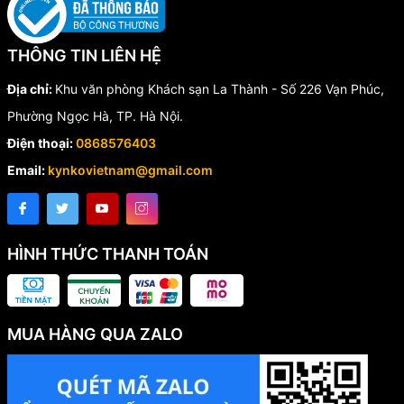
THÔNG TIN LIÊN HỆ
Địa chỉ:
Khu văn phòng Khách sạn La Thành - Số 226 Vạn Phúc,
Phường Ngọc Hà, TP. Hà Nội.
Điện thoại:
0868576403
Email:
kynkovietnam@gmail.com
HÌNH THỨC THANH TOÁN
MUA HÀNG QUA ZALO