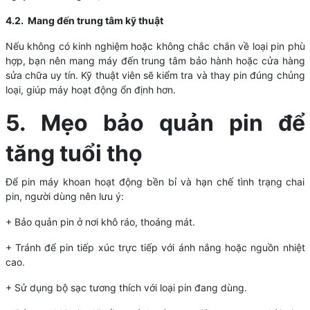
4.2.
Mang đến trung tâm kỹ thuật
Nếu không có kinh nghiệm hoặc không chắc chắn về loại pin phù
hợp, bạn nên mang máy đến trung tâm bảo hành hoặc cửa hàng
sửa chữa uy tín. Kỹ thuật viên sẽ kiểm tra và thay pin đúng chủng
loại, giúp máy hoạt động ổn định hơn.
5. Mẹo bảo quản pin để
tăng tuổi thọ
Để pin máy khoan hoạt động bền bỉ và hạn chế tình trạng chai
pin, người dùng nên lưu ý:
+ Bảo quản pin ở nơi khô ráo, thoáng mát.
+ Tránh để pin tiếp xúc trực tiếp với ánh nắng hoặc nguồn nhiệt
cao.
+ Sử dụng bộ sạc tương thích với loại pin đang dùng.