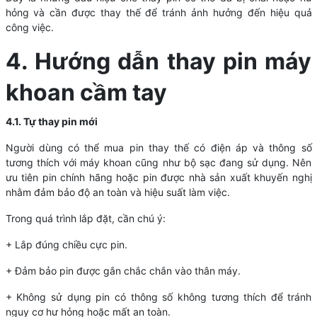
hỏng và cần được thay thế để tránh ảnh hưởng đến hiệu quả
công việc.
4. Hướng dẫn thay pin máy
khoan cầm tay
4.1. Tự thay pin mới
Người dùng có thể mua pin thay thế có điện áp và thông số
tương thích với máy khoan cũng như bộ sạc đang sử dụng. Nên
ưu tiên pin chính hãng hoặc pin được nhà sản xuất khuyến nghị
nhằm đảm bảo độ an toàn và hiệu suất làm việc.
Trong quá trình lắp đặt, cần chú ý:
+ Lắp đúng chiều cực pin.
+ Đảm bảo pin được gắn chắc chắn vào thân máy.
+ Không sử dụng pin có thông số không tương thích để tránh
nguy cơ hư hỏng hoặc mất an toàn.