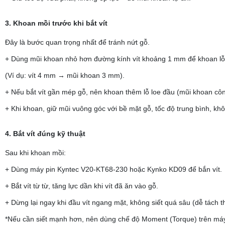
3. Khoan mồi trước khi bắt vít
Đây là bước quan trọng nhất để tránh nứt gỗ.
+ Dùng mũi khoan nhỏ hơn đường kính vít khoảng 1 mm để khoan lỗ
(Ví dụ: vít 4 mm → mũi khoan 3 mm).
+ Nếu bắt vít gần mép gỗ, nên khoan thêm lỗ loe đầu (mũi khoan côn
+ Khi khoan, giữ mũi vuông góc với bề mặt gỗ, tốc độ trung bình, k
4. Bắt vít đúng kỹ thuật
Sau khi khoan mồi:
+ Dùng máy pin Kyntec V20-KT68-230 hoặc Kynko KD09 để bắn vít.
+ Bắt vít từ từ, tăng lực dần khi vít đã ăn vào gỗ.
+ Dừng lại ngay khi đầu vít ngang mặt, không siết quá sâu (dễ tách t
*Nếu cần siết mạnh hơn, nên dùng chế độ Moment (Torque) trên máy p