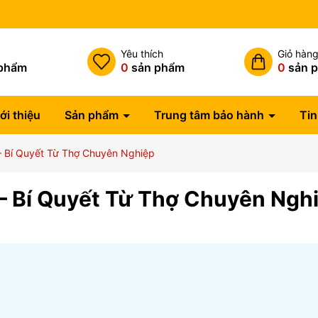
h
Yêu thích
Giỏ hàn
phẩm
0
sản phẩm
0
sản 
ới thiệu
Sản phẩm
Trung tâm bảo hành
Tin
– Bí Quyết Từ Thợ Chuyên Nghiệp
– Bí Quyết Từ Thợ Chuyên Ngh