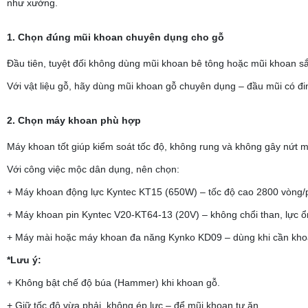
như xưởng.
1. Chọn đúng mũi khoan chuyên dụng cho gỗ
Đầu tiên, tuyệt đối không dùng mũi khoan bê tông hoặc mũi khoan sắt
Với vật liệu gỗ, hãy dùng mũi khoan gỗ chuyên dụng – đầu mũi có đi
2. Chọn máy khoan phù hợp
Máy khoan tốt giúp kiểm soát tốc độ, không rung và không gây nứt m
Với công việc mộc dân dụng, nên chọn:
+ Máy khoan động lực Kyntec KT15 (650W) – tốc độ cao 2800 vòng/p
+ Máy khoan pin Kyntec V20-KT64-13 (20V) – không chổi than, lực ổn 
+ Máy mài hoặc máy khoan đa năng Kynko KD09 – dùng khi cần khoan
*Lưu ý:
+ Không bật chế độ búa (Hammer) khi khoan gỗ.
+ Giữ tốc độ vừa phải, không ép lực – để mũi khoan tự ăn.