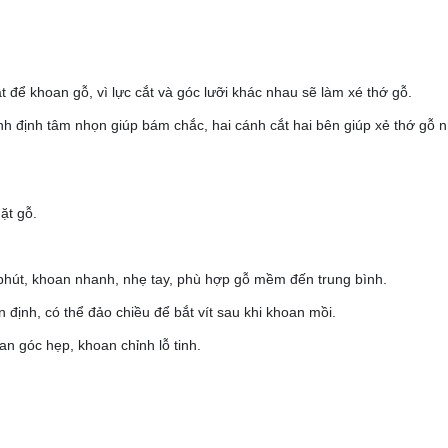
 để khoan gỗ, vì lực cắt và góc lưỡi khác nhau sẽ làm xé thớ gỗ.
nh định tâm nhọn giúp bám chắc, hai cánh cắt hai bên giúp xẻ thớ gỗ 
ặt gỗ.
hút, khoan nhanh, nhẹ tay, phù hợp gỗ mềm đến trung bình.
định, có thể đảo chiều để bắt vít sau khi khoan mồi.
 góc hẹp, khoan chỉnh lỗ tinh.