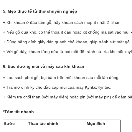
5. Mẹo thực tế từ thợ chuyên nghiệp
+ Khi khoan ở đầu tấm gỗ, hãy khoan cách mép ít nhất 2–3 cm.
+ Nếu gỗ quá khô, có thể thoa ít dầu hoặc xịt chống ma sát vào mũi 
+ Dùng băng dính giấy dán quanh chỗ khoan, giúp tránh sứt mặt gỗ.
+ Với gỗ dày, khoan từng nửa từ hai mặt để tránh nứt rìa khi mũi xuy
6. Bảo dưỡng mũi và máy sau khi khoan
+ Lau sạch phoi gỗ, bụi bám trên mũi khoan sau mỗi lần dùng.
+ Tra mỡ định kỳ cho đầu cặp mũi của máy Kynko/Kyntec.
+ Kiểm tra chổi than (với máy điện) hoặc pin (với máy pin) để đảm b
*Tóm tắt nhanh
Bước
Thao tác chính
Mục đích