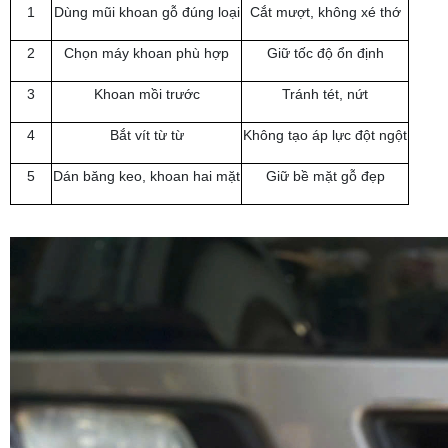
1
Dùng mũi khoan gỗ đúng loại
Cắt mượt, không xé thớ
2
Chọn máy khoan phù hợp
Giữ tốc độ ổn định
3
Khoan mồi trước
Tránh tét, nứt
4
Bắt vít từ từ
Không tạo áp lực đột ngột
5
Dán băng keo, khoan hai mặt
Giữ bề mặt gỗ đẹp