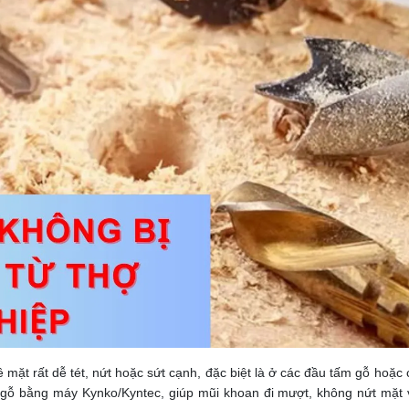
ặt rất dễ tét, nứt hoặc sứt cạnh, đặc biệt là ở các đầu tấm gỗ hoặc c
n gỗ bằng máy Kynko/Kyntec, giúp mũi khoan đi mượt, không nứt mặt 