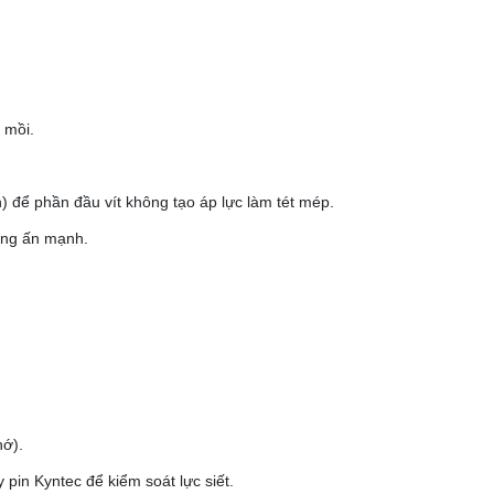
 mồi.
) để phần đầu vít không tạo áp lực làm tét mép.
hông ấn mạnh.
hớ).
in Kyntec để kiểm soát lực siết.