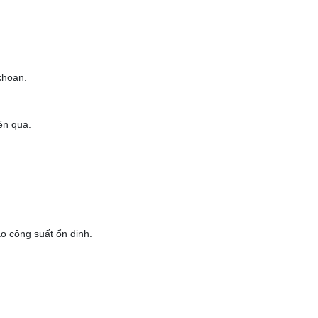
khoan.
ên qua.
ảo công suất ổn định.