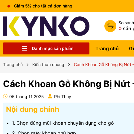
Miễn phí vận chuyển đơn hàng trên 1tr5
So sán
0
sản 
Trang chủ
Gi
Danh mục sản phẩm
Chia sẻ kiến thức chung
Liên hệ
Tin tức
Trung tâm bảo hành
Sản phẩm
Giới thiệu
Trang chủ
Trang chủ
Kiến thức chung
Cách Khoan Gỗ Không Bị Nứt 
Cách Khoan Gỗ Không Bị Nứt 
05 tháng 11 2025
Phi Thuy
Nội dung chính
1. Chọn đúng mũi khoan chuyên dụng cho gỗ
2. Chọn máy khoan phù hợp