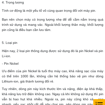
4. Trọng lượng
Tính cơ động là một yếu tố vô cùng quan trọng đối với máy pin.
Bạn nên chọn máy có trọng lượng nhẹ để dễ cầm nắm trong quá
trình sử dụng và mang vác. Ngoài khối lượng thân máy, khối lượng
pin cũng là điều bạn cần lưu tâm.
5. Loại pin
Hiện nay, 2 loại pin thông dụng được sử dụng đó là pin Nickel và pin
Li-ion.
- Pin Nickel
Ưu điểm của pin Nickel là
tuổi thọ máy cao, khả năng sạc của máy
có thể trên
1000 lần
,
không cần hệ thống bảo vệ pin
như dòng
Lithium-ion, giá thành tương đối rẻ.
Tuy nhiên, dòng pin này
kích thước lớn và nặng,
điện áp khá thấp
,
khả năng lưu trữ điện không cao. Ngay cả khi không sử dụng thì pin
vẫn bị hao hụt khá nhiều.
Ngoài ra, pin này cũng khó xả - sạc
nhanh
, nếu sạc nhồi rất dễ gây chai pin, nên dòng pin này
không