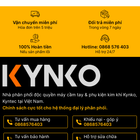
Vận chuyển miễn phí
Đổi trả miễn phí
Hóa đơn trên 5 triệu
Trong vòng 7 ngày
100% Hoàn tiền
Hotline: 0868 576 403
Nếu sản phẩm lỗi
Hỗ trợ 24/7
Nhà phân phối độc quyền máy cầm tay & phụ kiện kim khí Kynko,
Kyntec tại Việt Nam.
Chính sách cực tốt cho hệ thống đại lý phân phối.
Tư vấn mua hàng
Khiếu nại - góp ý
0868576403
0868576403
Tư vấn bảo hành
Hỗ trợ sửa chữa