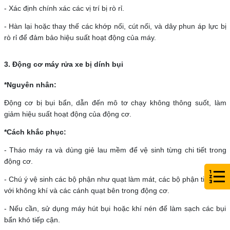
- Xác định chính xác các vị trí bị rò rỉ.
- Hàn lại hoặc thay thế các khớp nối, cút nối, và dây phun áp lực bị
rò rỉ để đảm bảo hiệu suất hoạt động của máy.
3. Động cơ máy rửa xe bị dính bụi
*Nguyên nhân:
Động cơ bị bụi bẩn, dẫn đến mô tơ chạy không thông suốt, làm
giảm hiệu suất hoạt động của động cơ.
*Cách khắc phục:
- Tháo máy ra và dùng giẻ lau mềm để vệ sinh từng chi tiết trong
động cơ.
- Chú ý vệ sinh các bộ phận như quạt làm mát, các bộ phận tiếp xúc
với không khí và các cánh quạt bên trong động cơ.
- Nếu cần, sử dụng máy hút bụi hoặc khí nén để làm sạch các bụi
bẩn khó tiếp cận.