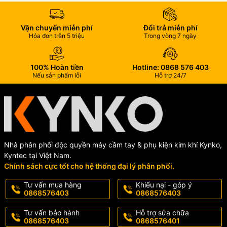
Vận chuyển miễn phí
Đổi trả miễn phí
Hóa đơn trên 5 triệu
Trong vòng 7 ngày
100% Hoàn tiền
Hotline: 0868 576 403
Nếu sản phẩm lỗi
Hỗ trợ 24/7
Nhà phân phối độc quyền máy cầm tay & phụ kiện kim khí Kynko,
Kyntec tại Việt Nam.
Chính sách cực tốt cho hệ thống đại lý phân phối.
Tư vấn mua hàng
Khiếu nại - góp ý
0868576403
0868576403
Tư vấn bảo hành
Hỗ trợ sửa chữa
0868576403
0868576401