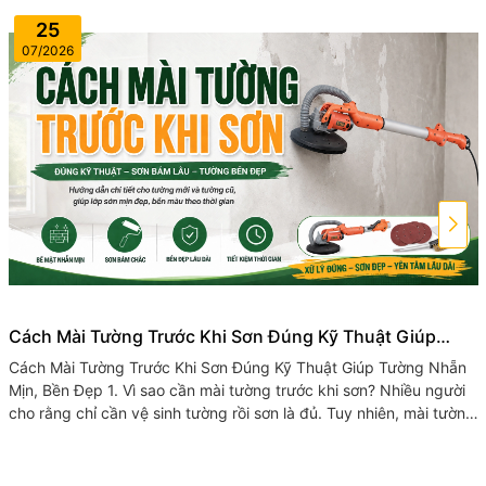
25
07/2026
Cách Mài Tường Trước Khi Sơn Đúng Kỹ Thuật Giúp
Tường Nhẵn Mịn, Bền Đẹp
Cách Mài Tường Trước Khi Sơn Đúng Kỹ Thuật Giúp Tường Nhẵn
Mịn, Bền Đẹp 1. Vì sao cần mài tường trước khi sơn? Nhiều người
cho rằng chỉ cần vệ sinh tường rồi sơn là đủ. Tuy nhiên, mài tường
trước...