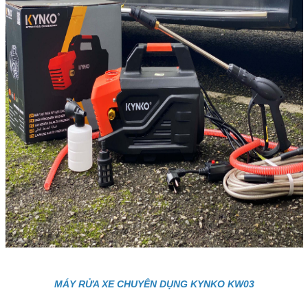
MÁY RỬA XE CHUYÊN DỤNG KYNKO KW03