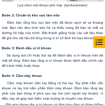
Lựa chọn mũi khoan phù hợp. (kynkovietnam)
Bước 2: Chuẩn bị khu vực làm việc
Đảm bảo rằng khu vực làm việc đã được sạch sẽ và thoáng
mát. Bạn nên đeo kính bảo hộ và khẩu trang để bảo vệ mắt và
đường hô hấp của mình. Đặt thanh giằng hoặc các vật liệu khác
để giữ cho vật liệu bê tông trong vị trí cố định khi bạn khoan.
Bước 3: Đánh dấu vị trí khoan
Sử dụng bút chì hoặc bút dạ để đánh dấu vị trí khoan trên bề
mặt bê tông. Đảm bảo rằng vị trí khoan được đánh dấu chính xác
để tránh thiếu hoặc thừa.
Bước 4: Cầm máy khoan
Cầm máy khoan cầm tay bằng cả hai tay. Tay phải nắm cần
khoan và tay trái nắm phần thân máy khoan. Đảm bảo rằng tay
phải của bạn đang ở phía sau tay trái (với người tay thuận), vì
điều này sẽ giúp bạn kiểm soát hướng di chuyển của khoan.
Đặt máy khoan lên vị trí khoan và đảm bảo rằng nó đứng thẳng