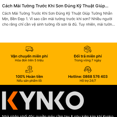
Cách Mài Tường Trước Khi Sơn Đúng Kỹ Thuật Giúp
Tường Nhẵn Mịn, Bền Đẹp
Cách Mài Tường Trước Khi Sơn Đúng Kỹ Thuật Giúp Tường Nhẵn
Mịn, Bền Đẹp 1. Vì sao cần mài tường trước khi sơn? Nhiều người
cho rằng chỉ cần vệ sinh tường rồi sơn là đủ. Tuy nhiên, mài tường
trước...
Vận chuyển miễn phí
Đổi trả miễn phí
Hóa đơn trên 5 triệu
Trong vòng 7 ngày
100% Hoàn tiền
Hotline: 0868 576 403
Nếu sản phẩm lỗi
Hỗ trợ 24/7
Nhà phân phối độc quyền máy cầm tay & phụ kiện kim khí Kynko,