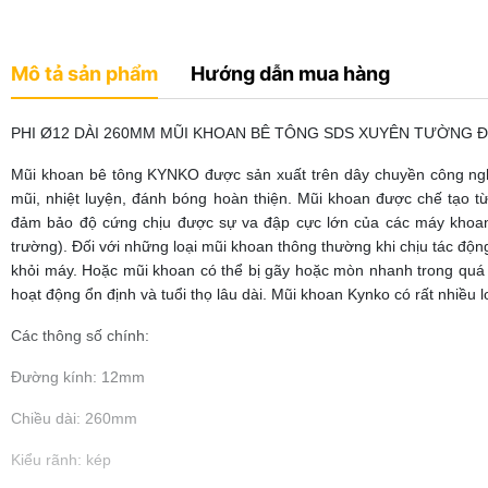
Mô tả sản phẩm
Hướng dẫn mua hàng
PHI Ø12 DÀI 260MM MŨI KHOAN BÊ TÔNG SDS XUYÊN TƯỜNG 
Mũi khoan bê tông KYNKO được sản xuất trên dây chuyền công ngh
mũi, nhiệt luyện, đánh bóng hoàn thiện. Mũi khoan được chế tạo
đảm bảo độ cứng chịu được sự va đập cực lớn của các máy khoan
trường). Đối với những loại mũi khoan thông thường khi chịu tác độn
khỏi máy. Hoặc mũi khoan có thể bị gãy hoặc mòn nhanh trong qu
hoạt động ổn định và tuổi thọ lâu dài. Mũi khoan Kynko có rất nhiều l
Các thông số chính:
Đường kính: 12mm
Chiều dài: 260mm
Kiểu rãnh: kép