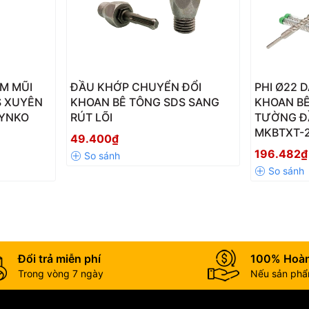
1M MŨI
ĐẦU KHỚP CHUYỂN ĐỔI
PHI Ø22 
S XUYÊN
KHOAN BÊ TÔNG SDS SANG
KHOAN BÊ
KYNKO
RÚT LÕI
TƯỜNG Đ
MKBTXT-
49.400₫
196.482₫
Đổi trả miễn phí
100% Hoàn
Trong vòng 7 ngày
Nếu sản phẩm