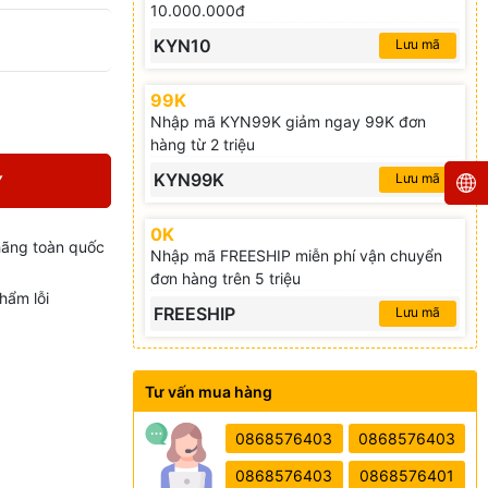
10.000.000đ
KYN10
Lưu mã
99K
Nhập mã KYN99K giảm ngay 99K đơn
hàng từ 2 triệu
KYN99K
Lưu mã
Y
0K
hãng toàn quốc
Nhập mã FREESHIP miễn phí vận chuyển
đơn hàng trên 5 triệu
hẩm lỗi
FREESHIP
Lưu mã
Tư vấn mua hàng
0868576403
0868576403
0868576403
0868576401