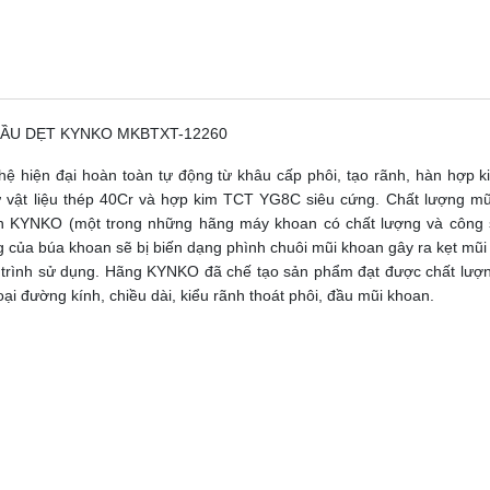
ĐẦU DẸT KYNKO MKBTXT-12260
ệ hiện đại hoàn toàn tự động từ khâu cấp phôi, tạo rãnh, hàn hợp 
 từ vật liệu thép 40Cr và hợp kim TCT YG8C siêu cứng. Chất lượng 
 KYNKO (một trong những hãng máy khoan có chất lượng và công su
g của búa khoan sẽ bị biến dạng phình chuôi mũi khoan gây ra kẹt mũi 
á trình sử dụng. Hãng KYNKO đã chế tạo sản phẩm đạt được chất lượ
oại đường kính, chiều dài, kiểu rãnh thoát phôi, đầu mũi khoan.