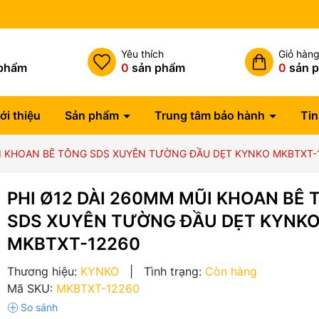
Miễn phí vận chuyển đơn hàng
h
Yêu thích
Giỏ hàn
phẩm
0
sản phẩm
0
sản 
ới thiệu
Sản phẩm
Trung tâm bảo hành
Tin
ŨI KHOAN BÊ TÔNG SDS XUYÊN TƯỜNG ĐẦU DẸT KYNKO MKBTXT-
PHI Ø12 DÀI 260MM MŨI KHOAN BÊ 
SDS XUYÊN TƯỜNG ĐẦU DẸT KYNK
MKBTXT-12260
Thương hiệu:
KYNKO
|
Tình trạng:
Còn hàng
Mã SKU:
MKBTXT-12260