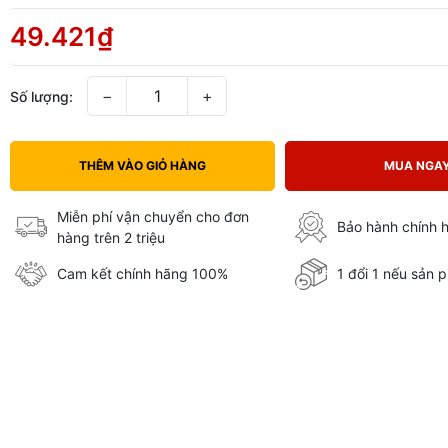
49.421₫
−
+
Số lượng:
THÊM VÀO GIỎ HÀNG
MUA NGA
Miễn phí vận chuyển cho đơn
Bảo hành chính 
hàng trên 2 triệu
Cam kết chính hãng 100%
1 đổi 1 nếu sản p