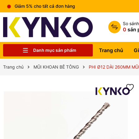
Giảm 5% cho tất cả đơn hàng
So sán
0
sản 
Trang chủ
Gi
Danh mục sản phẩm
Chia sẻ kiến thức chung
Liên hệ
Tin tức
Trung tâm bảo hành
Sản phẩm
Giới thiệu
Trang chủ
Trang chủ
MŨI KHOAN BÊ TÔNG
PHI Ø12 DÀI 260MM M