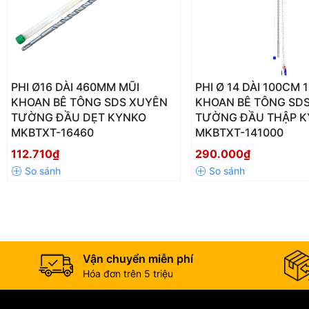
PHI Ø16 DÀI 460MM MŨI
PHI Ø 14 DÀI 100CM 
KHOAN BÊ TÔNG SDS XUYÊN
KHOAN BÊ TÔNG SD
TƯỜNG ĐẦU DẸT KYNKO
TƯỜNG ĐẦU THẬP 
MKBTXT-16460
MKBTXT-141000
112.710₫
290.000₫
Vận chuyển miễn phí
Hóa đơn trên 5 triệu