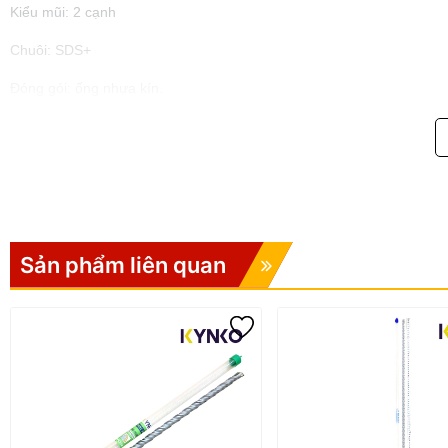
Kiểu mũi: 2 cạnh
Chuôi: SDS+
Đóng gói: ống nhựa kín.
Sản phẩm liên quan