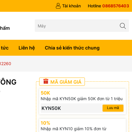
 trên 1tr5
Tài khoản
Hotline
0868576403
g
phẩm
 tức
Liên hệ
Chia sẻ kiến thức chung
12260
TÔNG
MÃ GIẢM GIÁ
O
50K
Nhập mã KYN50K giảm 50K đơn từ 1 triệu
KYN50K
Lưu mã
10%
Nhập mã KYN10 giảm 10% đơn từ