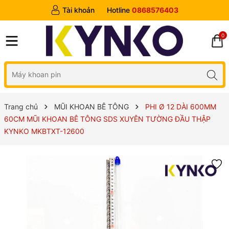
Tài khoản
Hotline
0868576403
0
Trang chủ
MŨI KHOAN BÊ TÔNG
PHI Ø 12 DÀI 600MM
60CM MŨI KHOAN BÊ TÔNG SDS XUYÊN TƯỜNG ĐẦU THẬP
KYNKO MKBTXT-12600