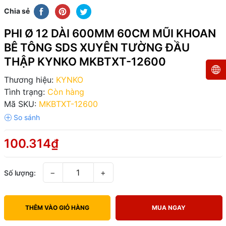
Chia sẻ
PHI Ø 12 DÀI 600MM 60CM MŨI KHOAN
BÊ TÔNG SDS XUYÊN TƯỜNG ĐẦU
THẬP KYNKO MKBTXT-12600
Thương hiệu:
KYNKO
Tình trạng:
Còn hàng
Mã SKU:
MKBTXT-12600
100.314₫
−
+
Số lượng:
THÊM VÀO GIỎ HÀNG
MUA NGAY