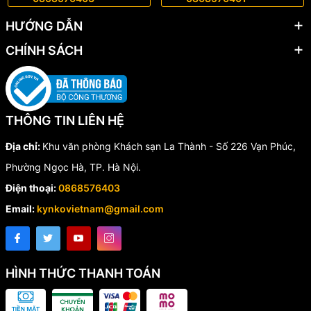
HƯỚNG DẪN
CHÍNH SÁCH
THÔNG TIN LIÊN HỆ
THÔNG SỐ KỸ THUẬT
Địa chỉ:
Khu văn phòng Khách sạn La Thành - Số 226 Vạn Phúc,
Đường kính:
12mm
Phường Ngọc Hà, TP. Hà Nội.
Chiều dài:
600mm
Điện thoại:
0868576403
Kiểu rãnh:
Kép
Email:
kynkovietnam@gmail.com
Kiểu mũi:
4 cạnh (đầu thập)
Chuôi:
SDS+
HÌNH THỨC THANH TOÁN
Đóng gói:
Ống nhựa kín