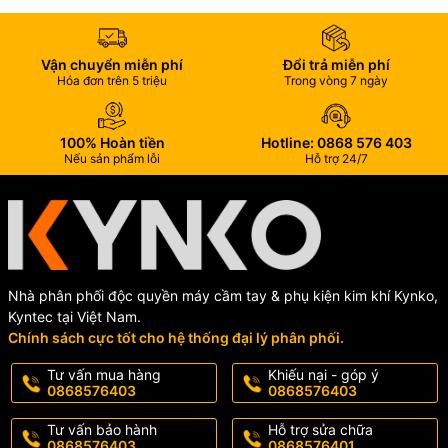
Kiểu rãnh: kép
Kiểu mũi: 4 cạnh
Vận chuyển miễn phí
Đổi trả miễn phí
Hóa đơn trên 5 triệu
Trong vòng 7 ngày
Chuôi: SDS+
Đóng gói: ống nhựa kín.
100% Hoàn tiền
Hotline: 0868 576 403
Nếu sản phẩm lỗi
Hỗ trợ 24/7
Nhà phân phối độc quyền máy cầm tay & phụ kiện kim khí Kynko,
Kyntec tại Việt Nam.
Chính sách cực tốt cho hệ thống đại lý phân phối.
Tư vấn mua hàng
Khiếu nại - góp ý
0868576403
0868576403
Tư vấn bảo hành
Hỗ trợ sửa chữa
0868576403
0868576401