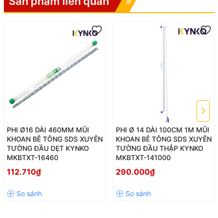
Sản phẩm liên quan
Hãng KYNKO đã chế tạo sản phẩm đạt được chất lượng cao, đảm
PHI Ø16 DÀI 460MM MŨI
PHI Ø 14 DÀI 100CM 1M MŨI
bảo hoạt động ổn định và tuổi thọ lâu dài. Mũi khoan Kynko có rất
KHOAN BÊ TÔNG SDS XUYÊN
KHOAN BÊ TÔNG SDS XUYÊN
nhiều loại đường kính, chiều dài, kiểu rãnh thoát phôi, đầu mũi
TƯỜNG ĐẦU DẸT KYNKO
TƯỜNG ĐẦU THẬP KYNKO
khoan.
MKBTXT-16460
MKBTXT-141000
112.710₫
290.000₫
Các thông số chính:
Đường kính: 12mm
Chiều dài: 600mm