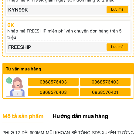
KYN99K
Lưu mã
0K
Nhập mã FREESHIP miễn phí vận chuyển đơn hàng trên 5
triệu
FREESHIP
Lưu mã
Tư vấn mua hàng
0868576403
0868576403
0868576403
0868576401
Mô tả sản phẩm
Hướng dẫn mua hàng
PHI Ø 12 DÀI 600MM MŨI KHOAN BÊ TÔNG SDS XUYÊN TƯỜNG