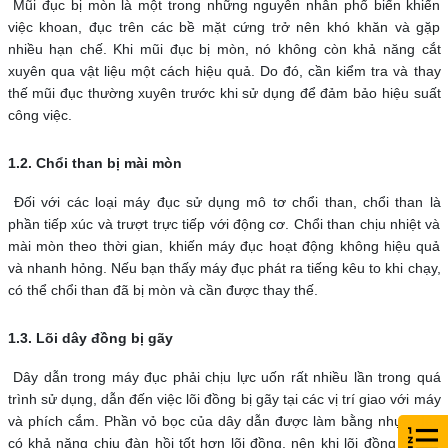
Mũi đục bị mòn là một trong những nguyên nhân phổ biến khiến
việc khoan, đục trên các bề mặt cứng trở nên khó khăn và gặp
nhiều hạn chế. Khi mũi đục bị mòn, nó không còn khả năng cắt
xuyên qua vật liệu một cách hiệu quả. Do đó, cần kiểm tra và thay
thế mũi đục thường xuyên trước khi sử dụng để đảm bảo hiệu suất
công việc.
1.2. Chổi than bị mài mòn
Đối với các loại máy đục sử dụng mô tơ chổi than, chổi than là
phần tiếp xúc và trượt trực tiếp với động cơ. Chổi than chịu nhiệt và
mài mòn theo thời gian, khiến máy đục hoạt động không hiệu quả
và nhanh hỏng. Nếu bạn thấy máy đục phát ra tiếng kêu to khi chạy,
có thể chổi than đã bị mòn và cần được thay thế.
1.3. Lõi dây đồng bị gãy
Dây dẫn trong máy đục phải chịu lực uốn rất nhiều lần trong quá
trình sử dụng, dẫn đến việc lõi đồng bị gãy tại các vị trí giao với máy
và phích cắm. Phần vỏ bọc của dây dẫn được làm bằng nhựa dẻo
có khả năng chịu đàn hồi tốt hơn lõi đồng, nên khi lõi đồng bị gãy