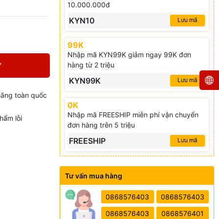
10.000.000đ
KYN10
Lưu mã
99K
Nhập mã KYN99K giảm ngay 99K đơn
hàng từ 2 triệu
Y
KYN99K
Lưu mã
hãng toàn quốc
0K
Nhập mã FREESHIP miễn phí vận chuyển
hẩm lỗi
đơn hàng trên 5 triệu
FREESHIP
Lưu mã
Tư vấn mua hàng
0868576403
0868576403
0868576403
0868576401