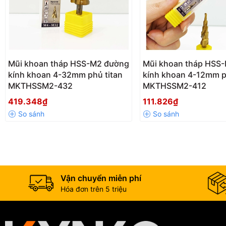
Mũi khoan tháp HSS-M2 đường
Mũi khoan tháp HSS
kính khoan 4-32mm phủ titan
kính khoan 4-12mm p
MKTHSSM2-432
MKTHSSM2-412
419.348₫
111.826₫
Đây chính là loại thép gió có độ cứng và độ bền cắt rất cao phù hợp v
Mũi khoan tháp Kynko HSS-M2 thuộc dòng thép gió Molypden có độ
Vận chuyển miễn phí
Mũi khoan được sử dụng rất rộng rãi trong công việc của các thợ cơ k
Hóa đơn trên 5 triệu
Mũi khoan tháp Kynko M2 có độ cứng rất cao ứng dụng để khoan nhữn
Bề mặt mũi khoan được phủ lớp Titan cứng làm tăng độ bền, tăng khả