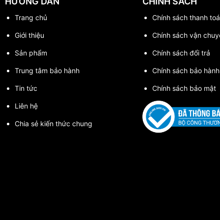
HƯỚNG DẪN
CHÍNH SÁCH
c khoan rất dễ dàng nhanh chóng, tốt hơn nhiều so với các loại mũi
Trang chủ
Chính sách thanh toa
Giới thiệu
Chính sách vận chuy
áp HSS có chất lượng cao, hoạt động hiệu quả, tuổi thọ lâu bền và 
Sản phẩm
Chính sách đổi trả
Trung tâm bảo hành
Chính sách bảo hành
Tin tức
Chính sách bảo mật
Liên hệ
Chia sẻ kiến thức chung