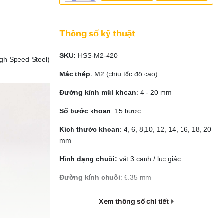
Thông số kỹ thuật
SKU:
HSS-M2-420
gh Speed Steel)
Mác thép:
M2 (chịu tốc độ cao)
Đường kính mũi khoan
: 4 - 20 mm
Số bước khoan
: 15 bước
Kích thước khoan
: 4, 6, 8,10, 12, 14, 16, 18, 20
mm
Hình dạng chuôi:
vát 3 cạnh / lục giác
Đường kính chuôi
: 6.35 mm
Bề mặt
: phủ titan
Xem thông số chi tiết
Khả năng khoan
: sắt tấm, thép không gỉ, nhựa,