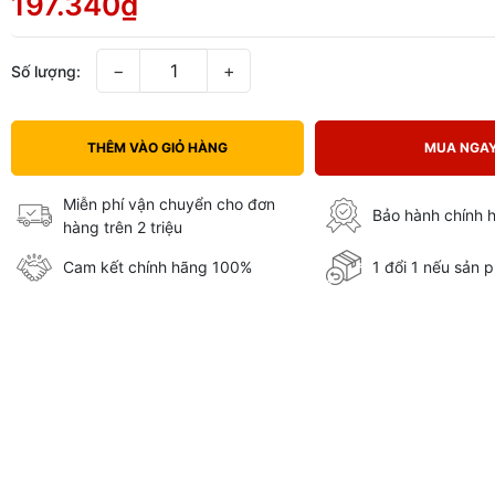
197.340₫
−
+
Số lượng:
THÊM VÀO GIỎ HÀNG
MUA NGA
Miễn phí vận chuyển cho đơn
Bảo hành chính 
hàng trên 2 triệu
Cam kết chính hãng 100%
1 đổi 1 nếu sản p