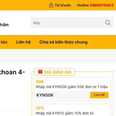
 trên 1tr5
Tài khoản
Hotline
0868576403
g
phẩm
 tức
Liên hệ
Chia sẻ kiến thức chung
khoan 4-
MÃ GIẢM GIÁ
50K
Nhập mã KYN50K giảm 50K đơn từ 1 triệu
KYN50K
Lưu mã
10%
Nhập mã KYN10 giảm 10% đơn từ