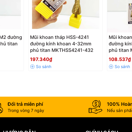
-M2 đường
Mũi khoan tháp HSS-4241
Mũi khoan
hủ titan
đường kính khoan 4-32mm
đường kí
phủ titan MKTHSS4241-432
phủ tita
197.340₫
108.537₫
ới các loại dụng cụ cắt gọt.
 bền uốn cao nhất đến 4700Mpa.
Đổi trả miễn phí
100% Hoàn
hí để tạo ra những lỗ khoan trên tấm vật liệu một cách linh hoạt.
Trong vòng 7 ngày
Nếu sản phẩm
g vật liệu thép hợp kim cứng, inox.
 năng chịu nhiệt, chống mài mòn rất tốt.