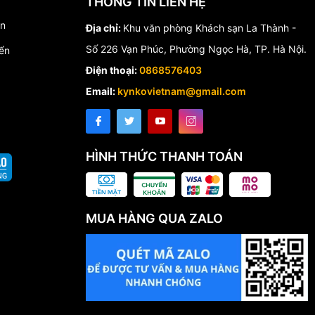
THÔNG TIN LIÊN HỆ
 khoan tháp rãnh
́n
Địa chỉ:
Khu văn phòng Khách sạn La Thành -
Số 226 Vạn Phúc, Phường Ngọc Hà, TP. Hà Nội.
ển
phù hợp với túi
Điện thoại:
0868576403
Email:
kynkovietnam@gmail.com
HÌNH THỨC THANH TOÁN
MUA HÀNG QUA ZALO