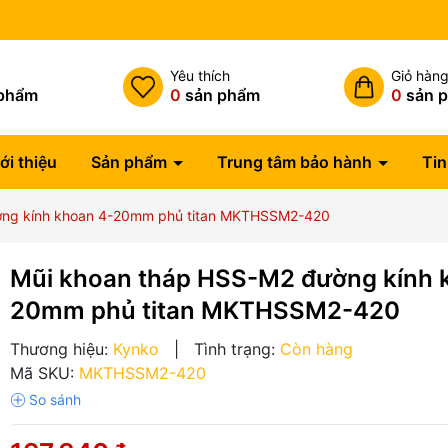
Miễn phí vận chuyển đơn hàng
h
Yêu thích
Giỏ hàn
phẩm
0
sản phẩm
0
sản 
ới thiệu
Sản phẩm
Trung tâm bảo hành
Tin
ờng kính khoan 4-20mm phủ titan MKTHSSM2-420
Mũi khoan tháp HSS-M2 đường kính 
20mm phủ titan MKTHSSM2-420
Thương hiệu:
Kynko
|
Tình trạng:
Còn hàng
Mã SKU:
MKTHSSM2-420