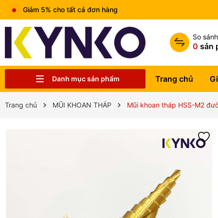
Giảm 5% cho tất cả đơn hàng
So sán
0
sản 
Trang chủ
Gi
Danh mục sản phẩm
Chia sẻ kiến thức chung
Liên hệ
Tin tức
Trung tâm bảo hành
Sản phẩm
Giới thiệu
Trang chủ
Trang chủ
MŨI KHOAN THÁP
Mũi khoan tháp HSS-M2 đư