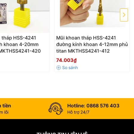
 tháp HSS-4241
Mũi khoan tháp HSS-4241
nh khoan 4-20mm
đường kính khoan 4-12mm phủ
n MKTHSS4241-420
titan MKTHSS4241-412
74.003₫
 tiền
Hotline: 0868 576 403
 lỗi
Hỗ trợ 24/7