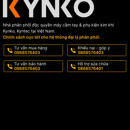
Đặc biệt mũi khoan tháp Kynko được chế tạo rãnh xoắn giúp cho việ
thẳng.
Nhà phân phối độc quyền máy cầm tay & phụ kiện kim khí
Kynko mong muốn mang đến cho người sử dụng sản phẩm Mũi khoan th
Kynko, Kyntec tại Việt Nam.
tiền của người sử dụng.
Chính sách cực tốt cho hệ thống đại lý phân phối.
THÔNG SỐ KỸ THUẬT
Tư vấn mua hàng
Khiếu nại - góp ý
0868576403
0868576403
SKU:
HSS-M2-420
Tư vấn bảo hành
Hỗ trợ sửa chữa
Mác thép:
M2 (chịu tốc độ cao)
0868576403
0868576401
Đường kính mũi khoan
: 4 - 20 mm
Số bước khoan
: 15 bước
Kích thước khoan
: 4, 6, 8,10, 12, 14, 16, 18, 20 mm
Hình dạng chuôi:
vát 3 cạnh / lục giác
Đường kính chuôi
: 6.35 mm