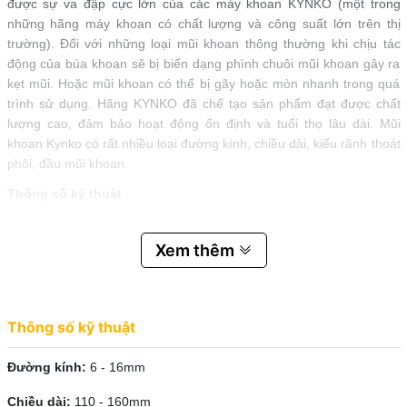
được sự va đập cực lớn của các máy khoan KYNKO (một trong
những hãng máy khoan có chất lượng và công suất lớn trên thị
trường). Đối với những loại mũi khoan thông thường khi chịu tác
động của búa khoan sẽ bị biến dạng phình chuôi mũi khoan gây ra
kẹt mũi. Hoặc mũi khoan có thể bị gãy hoặc mòn nhanh trong quá
trình sử dụng. Hãng KYNKO đã chế tạo sản phẩm đạt được chất
lượng cao, đảm bảo hoạt động ổn định và tuổi thọ lâu dài. Mũi
khoan Kynko có rất nhiều loại đường kính, chiều dài, kiểu rãnh thoát
phôi, đầu mũi khoan.
Thông số kỹ thuật
STT
MÃ SẢN PHẨM
MÔ TẢ
Xem thêm
I
MŨI KHOAN BÊ TÔNG SDS - ĐẦU DẸT ( - )
1
MKDBTSDSP-6110
6*110
2
MKDBTSDSP-8110
8*110
3
MKDBTSDSP-6160
6*160
Thông số kỹ thuật
4
MKDBTSDSP-8160
8*160
5
MKDBTSDSP-10160
10*160
Đường kính:
6 - 16mm
6
MKDBTSDSP-12160
12*160
Chiều dài:
110 - 160mm