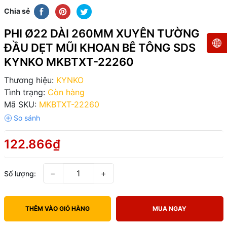
Chia sẻ
PHI Ø22 DÀI 260MM XUYÊN TƯỜNG
ĐẦU DẸT MŨI KHOAN BÊ TÔNG SDS
KYNKO MKBTXT-22260
Thương hiệu:
KYNKO
Tình trạng:
Còn hàng
Mã SKU:
MKBTXT-22260
122.866₫
−
+
Số lượng:
THÊM VÀO GIỎ HÀNG
MUA NGAY