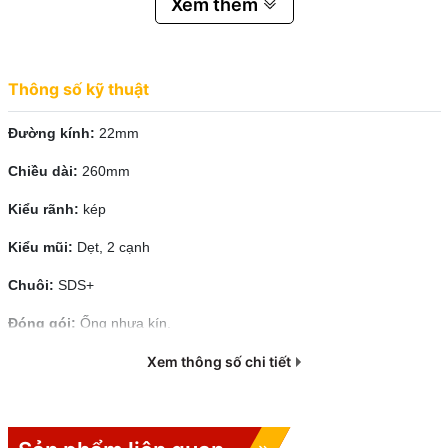
Xem thêm
Đường kính: 22mm
Chiều dài: 260mm
Thông số kỹ thuật
Kiểu rãnh: kép
Kiểu mũi: 2 cạnh
Đường kính:
22mm
Chuôi: SDS+
Chiều dài:
260mm
Đóng gói: ống nhựa kín
Kiểu rãnh:
kép
Kiểu mũi:
Dẹt, 2 cạnh
Chuôi:
SDS+
Đóng gói:
Ống nhựa kín.
Xem thông số chi tiết