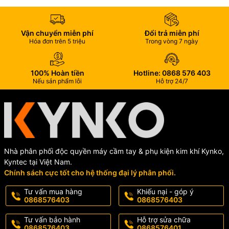
Vận chuyển miễn phí
Đổi trả miễn phí
Hóa đơn trên 5 triệu
Trong vòng 7 ngày
100% Hoàn tiền
Hotline: 0868 576 403
Nếu sản phẩm lỗi
Hỗ trợ 24/7
Nhà phân phối độc quyền máy cầm tay & phụ kiện kim khí Kynko,
Kyntec tại Việt Nam.
Chính sách cực tốt cho hệ thống đại lý phân phối.
Tư vấn mua hàng
Khiếu nại - góp ý
0868576403
0868576403
Tư vấn bảo hành
Hỗ trợ sửa chữa
0868576403
0868576401