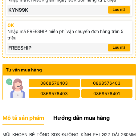
KYN99K
Lưu mã
0K
Nhập mã FREESHIP miễn phí vận chuyển đơn hàng trên 5
triệu
FREESHIP
Lưu mã
Tư vấn mua hàng
0868576403
0868576403
0868576403
0868576401
Mô tả sản phẩm
Hướng dẫn mua hàng
MŨI KHOAN BÊ TÔNG SDS ĐƯỜNG KÍNH PHI Ø22 DÀI 260MM