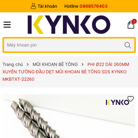
Tài khoản
Hotline
0868576403
0
Trang chủ
MŨI KHOAN BÊ TÔNG
PHI Ø22 DÀI 260MM
XUYÊN TƯỜNG ĐẦU DẸT MŨI KHOAN BÊ TÔNG SDS KYNKO
MKBTXT-22260