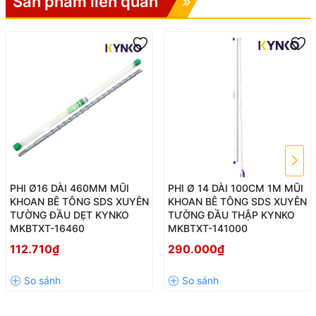
Sản phẩm liên quan
PHI Ø16 DÀI 460MM MŨI
PHI Ø 14 DÀI 100CM 1M MŨI
KHOAN BÊ TÔNG SDS XUYÊN
KHOAN BÊ TÔNG SDS XUYÊN
TƯỜNG ĐẦU DẸT KYNKO
TƯỜNG ĐẦU THẬP KYNKO
MKBTXT-16460
MKBTXT-141000
112.710₫
290.000₫