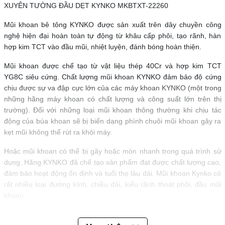
XUYÊN TƯỜNG ĐẦU DẸT KYNKO MKBTXT-22260
Mũi khoan bê tông KYNKO được sản xuất trên dây chuyền công
nghệ hiện đại hoàn toàn tự động từ khâu cấp phôi, tạo rãnh, hàn
hợp kim TCT vào đầu mũi, nhiệt luyện, đánh bóng hoàn thiện.
Mũi khoan được chế tạo từ vật liệu thép 40Cr và hợp kim TCT
YG8C siêu cứng. Chất lượng mũi khoan KYNKO đảm bảo độ cứng
chịu được sự va đập cực lớn của các máy khoan KYNKO (một trong
những hãng máy khoan có chất lượng và công suất lớn trên thị
trường). Đối với những loại mũi khoan thông thường khi chịu tác
động của búa khoan sẽ bị biến dạng phình chuôi mũi khoan gây ra
kẹt mũi không thể rút ra khỏi máy.
Hoặc mũi khoan có thể bị gãy hoặc mòn nhanh trong quá trình sử
dụng. Hãng KYNKO đã chế tạo sản phẩm đạt được chất lượng cao,
đảm bảo hoạt động ổn định và tuổi thọ lâu dài. Mũi khoan Kynko có
rất nhiều loại đường kính, chiều dài, kiểu rãnh thoát phôi, đầu mũi
khoan.
Các thông số chính: