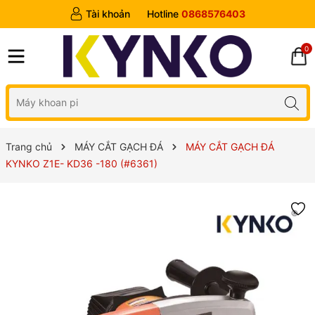
Tài khoản
Hotline
0868576403
0
Trang chủ
MÁY CẮT GẠCH ĐÁ
MÁY CẮT GẠCH ĐÁ
KYNKO Z1E- KD36 -180 (#6361)