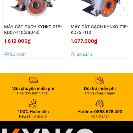
MÁY CẮT GẠCH KYNKO Z1E-
MÁY CẮT GẠCH KYNKO Z1E-
KD07-110(#6073)
KD75 -110
1.612.000₫
1.677.000₫
MÁY CẮT GẠCH ĐÁ KYNKO Z1E-KD36-180 (#6361)
với vành
chắn bảo vệ an toàn, có tay phụ dễ kiểm soát máy, dễ sử dụng,
đem đến hiệu suất cao khi làm việc. Phần đế máy rất linh hoạt, có
thể điều chỉnh để cắt đá có chiều dày khác nhau.
Máy cắt đá cầm
tay KYNKO KD36
với dây nguồn dài, động cơ được thiết kế chống
rung và giảm tiếng ồn tối đa, giúp bạn làm việc hiệu quả, chính xác,
Vận chuyển miễn phí
Đổi trả miễn phí
tránh gây ảnh hưởng tới môi trường xung quanh.
Hóa đơn trên 5 triệu
Trong vòng 7 ngày
100% Hoàn tiền
Hotline: 0868 576 403
Nếu sản phẩm lỗi
Hỗ trợ 24/7