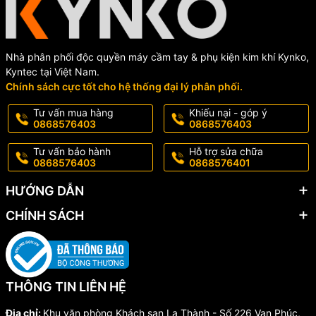
Nhà phân phối độc quyền máy cầm tay & phụ kiện kim khí Kynko,
Kyntec tại Việt Nam.
Chính sách cực tốt cho hệ thống đại lý phân phối.
Tư vấn mua hàng
Khiếu nại - góp ý
0868576403
0868576403
Tư vấn bảo hành
Hỗ trợ sửa chữa
0868576403
0868576401
HƯỚNG DẪN
CHÍNH SÁCH
Đặc điểm nổi bật
1. Tấm đế dày hơn, có thể điều chỉnh cắt độ dày khác nhau
THÔNG TIN LIÊN HỆ
2. Vỏ máy làm từ nhưa nhập khẩu, chịu nhiệt tốt hơn không biến
Địa chỉ:
Khu văn phòng Khách sạn La Thành - Số 226 Vạn Phúc,