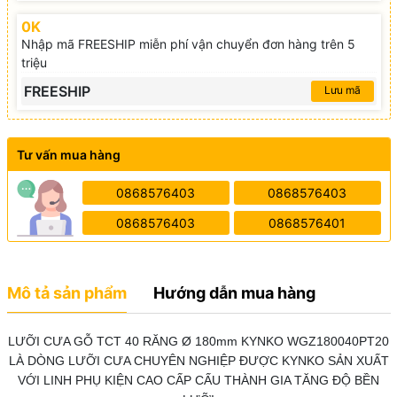
0K
Nhập mã FREESHIP miễn phí vận chuyển đơn hàng trên 5
triệu
FREESHIP
Lưu mã
Tư vấn mua hàng
0868576403
0868576403
0868576403
0868576401
Mô tả sản phẩm
Hướng dẫn mua hàng
LƯỠI CƯA GỖ TCT 40 RĂNG Ø 180mm KYNKO WGZ180040PT20
LÀ DÒNG LƯỠI CƯA CHUYÊN NGHIỆP ĐƯỢC KYNKO SẢN XUẤT
VỚI LINH PHỤ KIỆN CAO CẤP CẤU THÀNH GIA TĂNG ĐỘ BỀN