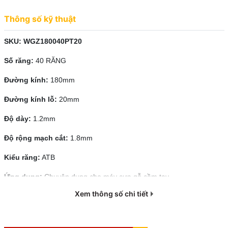
Lưỡi cưa gỗ TCT KYNKO là một trong những thương hiệu lưỡi cưa
Thông số kỹ thuật
gỗ được đánh giá cao về chất lượng trên thị trường tiêu dùng Việt
Nam. Hãy xem vì sao lưỡi cưa gỗ KYNKO lại nhận được sự quan
SKU:
WGZ180040PT20
tâm và yêu thích của người tiêu dùng.
Số răng:
40 RĂNG
Đường kính:
180mm
Đường kính lỗ:
20mm
Độ dày:
1.2mm
Độ rộng mạch cắt:
1.8mm
Kiểu răng:
ATB
Ứng dụng:
Chuyên dụng cho máy cưa gỗ cầm tay
Xem thông số chi tiết