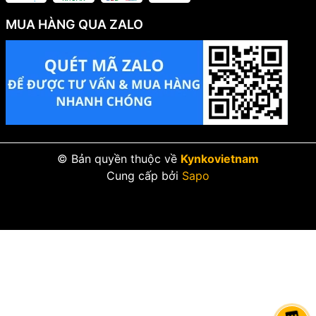
ĐỘ DÀY LƯỠI
1.2mm
MUA HÀNG QUA ZALO
ĐỘ RỘNG MẠCH CẮT
1.8mm
ĐƯỜNG KÍNH LỖ TRỤC
20 mm
© Bản quyền thuộc về
Kynkovietnam
Cung cấp bởi
Sapo