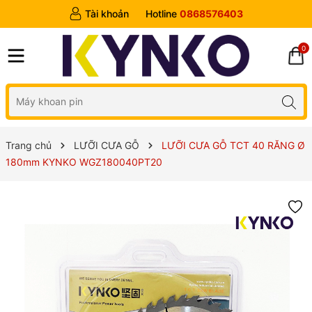
Tài khoản
Hotline
0868576403
0
Trang chủ
LƯỠI CƯA GỖ
LƯỠI CƯA GỖ TCT 40 RĂNG Ø
180mm KYNKO WGZ180040PT20