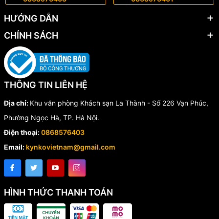
HƯỚNG DẪN
Chúng tôi nhận được rất nhiều phản hồi tích cực từ khách hàng khi
CHÍNH SÁCH
sử dụng Lưỡi cưa gỗ TCT KYNKO, cụ thể như:
1. Lưỡi cưa cứng cáp, đồng đều
2. Cảm nhận lưỡi cắt ngọt, nhẹ, không bị rung, tiếng ồn thấp
THÔNG TIN LIÊN HỆ
3. Tuổi thọ của lưỡi KYNKO cao hơn so với các sản phẩm khác.
Địa chỉ:
Khu văn phòng Khách sạn La Thành - Số 226 Vạn Phúc,
Phường Ngọc Hà, TP. Hà Nội.
THÔNG SỐ CHÍNH CỦA SẢN PHẨM
Điện thoại:
0868576403
Email:
kynkovietnam@gmail.com
SKU
WGZ180040PT20
ĐƯỜNG KÍNH
180mm
SỐ RĂNG
40 RĂNG
HÌNH THỨC THANH TOÁN
KIỂU RĂNG
ATB