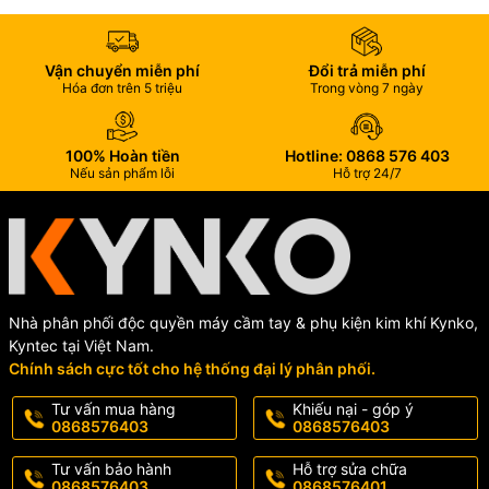
Vận chuyển miễn phí
Đổi trả miễn phí
Hóa đơn trên 5 triệu
Trong vòng 7 ngày
100% Hoàn tiền
Hotline: 0868 576 403
Nếu sản phẩm lỗi
Hỗ trợ 24/7
Nhà phân phối độc quyền máy cầm tay & phụ kiện kim khí Kynko,
Kyntec tại Việt Nam.
Chính sách cực tốt cho hệ thống đại lý phân phối.
Tư vấn mua hàng
Khiếu nại - góp ý
0868576403
0868576403
Tư vấn bảo hành
Hỗ trợ sửa chữa
0868576403
0868576401