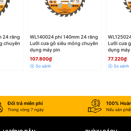
 24 răng
WL140024 phi 140mm 24 răng
WL125024
ng chuyên
Lưỡi cưa gỗ siêu mỏng chuyên
Lưỡi cưa 
dụng máy pin
dụng máy 
107.800₫
77.220₫
Đổi trả miễn phí
100% Hoàn
Trong vòng 7 ngày
Nếu sản phẩm