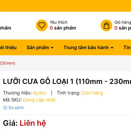
Miễn phí vận chuyển đơn hàng
h
Yêu thích
Giỏ hàn
phẩm
0
sản phẩm
0
sản 
ới thiệu
Sản phẩm
Trung tâm bảo hành
Tin
 230mm)
LƯỠI CƯA GỖ LOẠI 1 (110mm - 230m
Thương hiệu:
Kynko
|
Tình trạng:
Còn hàng
Mã SKU:
Đang cập nhật
Giá:
Liên hệ