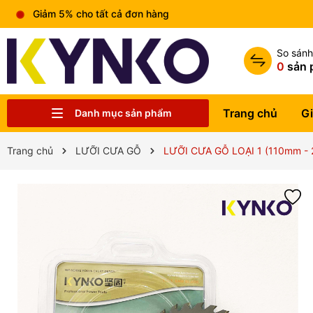
Giảm 5% cho tất cả đơn hàng
So sán
0
sản 
Trang chủ
Gi
Danh mục sản phẩm
Chia sẻ kiến thức chung
Liên hệ
Tin tức
Trung tâm bảo hành
Sản phẩm
Giới thiệu
Trang chủ
Trang chủ
LƯỠI CƯA GỖ
LƯỠI CƯA GỖ LOẠI 1 (110mm -