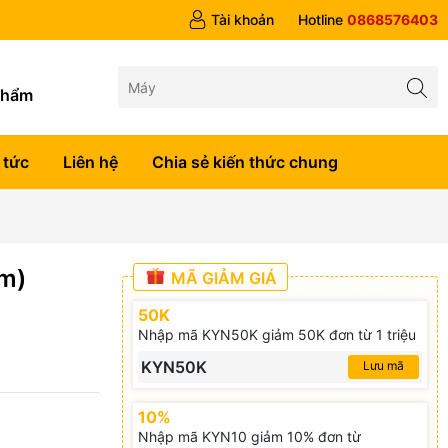
 trên 1tr5
Tài khoản
Hotline
0868576403
g
phẩm
 tức
Liên hệ
Chia sẻ kiến thức chung
m)
MÃ GIẢM GIÁ
50K
Nhập mã KYN50K giảm 50K đơn từ 1 triệu
KYN50K
Lưu mã
10%
Nhập mã KYN10 giảm 10% đơn từ