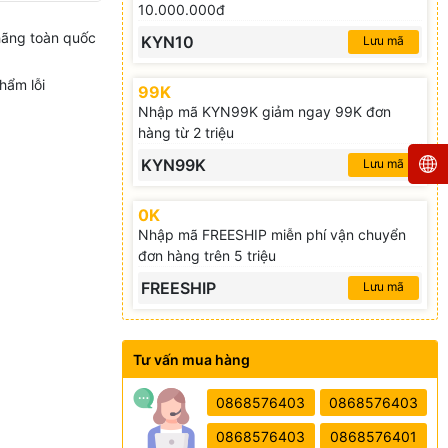
10.000.000đ
hãng toàn quốc
KYN10
Lưu mã
hẩm lỗi
99K
Nhập mã KYN99K giảm ngay 99K đơn
hàng từ 2 triệu
KYN99K
Lưu mã
0K
Nhập mã FREESHIP miễn phí vận chuyển
đơn hàng trên 5 triệu
FREESHIP
Lưu mã
Tư vấn mua hàng
0868576403
0868576403
0868576403
0868576401