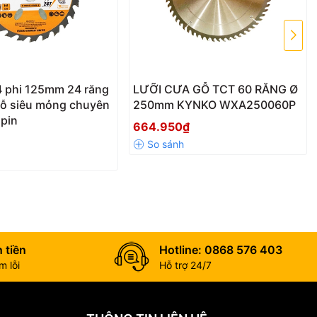
 phi 125mm 24 răng
LƯỠI CƯA GỖ TCT 60 RĂNG Ø
gỗ siêu mỏng chuyên
250mm KYNKO WXA250060P
pin
664.950₫
 tiền
Hotline: 0868 576 403
 lỗi
Hỗ trợ 24/7