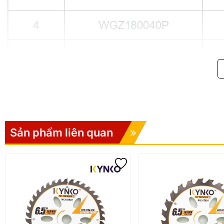
Sản phẩm liên quan
Chú thích
D=Đường kính
B=Độ rộng đường cắt
b=Chiều dày lưỡi cắt
d=Đường kính lỗ
Z=Số lượng răng