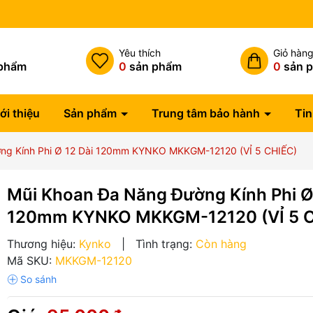
Miễn phí vận chuyển đơn hàng
h
Yêu thích
Giỏ hàn
phẩm
0
sản phẩm
0
sản 
ới thiệu
Sản phẩm
Trung tâm bảo hành
Tin
ng Kính Phi Ø 12 Dài 120mm KYNKO MKKGM-12120 (VỈ 5 CHIẾC)
Mũi Khoan Đa Năng Đường Kính Phi Ø
120mm KYNKO MKKGM-12120 (VỈ 5 
Thương hiệu:
Kynko
|
Tình trạng:
Còn hàng
Mã SKU:
MKKGM-12120