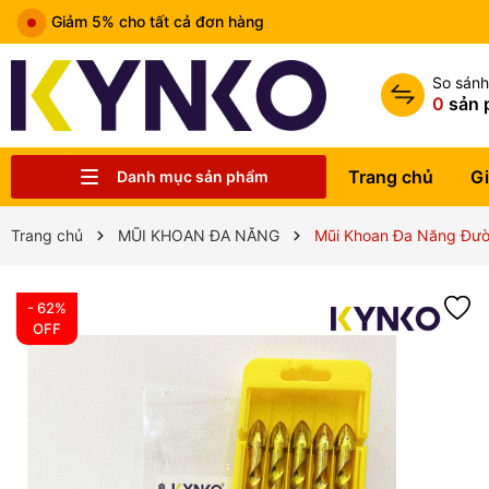
Giảm 5% cho tất cả đơn hàng
So sán
0
sản 
Trang chủ
Gi
Danh mục sản phẩm
Chia sẻ kiến thức chung
Liên hệ
Tin tức
Trung tâm bảo hành
Sản phẩm
Giới thiệu
Trang chủ
Trang chủ
MŨI KHOAN ĐA NĂNG
Mũi Khoan Đa Năng Đườ
- 62%
OFF