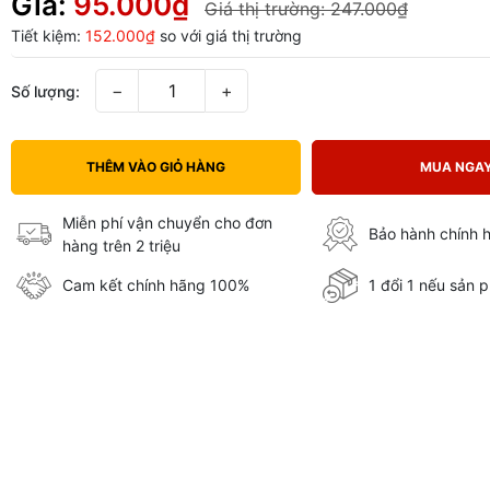
Giá:
95.000₫
Giá thị trường:
247.000₫
Tiết kiệm:
152.000₫
so với giá thị trường
−
+
Số lượng:
THÊM VÀO GIỎ HÀNG
MUA NGA
Miễn phí vận chuyển cho đơn
Bảo hành chính 
hàng trên 2 triệu
Cam kết chính hãng 100%
1 đổi 1 nếu sản p