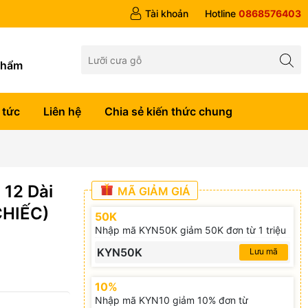
 trên 1tr5
Tài khoản
Hotline
0868576403
g
phẩm
 tức
Liên hệ
Chia sẻ kiến thức chung
 12 Dài
MÃ GIẢM GIÁ
CHIẾC)
50K
Nhập mã KYN50K giảm 50K đơn từ 1 triệu
KYN50K
Lưu mã
10%
Nhập mã KYN10 giảm 10% đơn từ