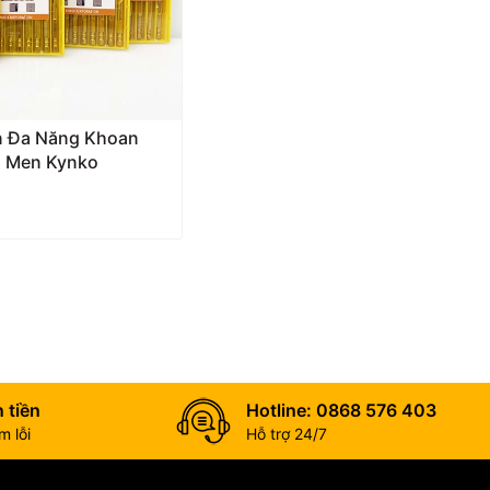
n Đa Năng Khoan
h Men Kynko
 tiền
Hotline: 0868 576 403
 lỗi
Hỗ trợ 24/7