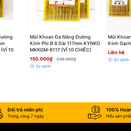
Đường
Mũi Khoan Đa Năng Đường
Mũi Khoa
mm
Kính Phi Ø 8 Dài 117mm KYNKO
Kính Gạc
(VỈ 10
MKKGM-8117 (VỈ 10 CHIẾC)
Liên hệ
150.000₫
338.000₫
Đổi trả miễn phí
100% Hoàn
Trong vòng 7 ngày
Nếu sản phẩm