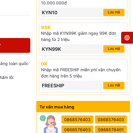
10.000.000đ
KYN10
Lưu mã
99K
Nhập mã KYN99K giảm ngay 99K đơn
hàng từ 2 triệu
Y
KYN99K
Lưu mã
0K
hãng toàn quốc
Nhập mã FREESHIP miễn phí vận chuyển
đơn hàng trên 5 triệu
hẩm lỗi
FREESHIP
Lưu mã
Tư vấn mua hàng
0868576403
0868576403
0868576403
0868576401