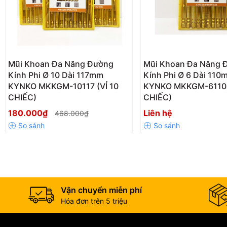
Mũi Khoan Đa Năng Đường
Mũi Khoan Đa Năng 
Kính Phi Ø 10 Dài 117mm
Kính Phi Ø 6 Dài 110
KYNKO MKKGM-10117 (VỈ 10
KYNKO MKKGM-6110 
CHIẾC)
CHIẾC)
180.000₫
Liên hệ
468.000₫
Vận chuyển miễn phí
Hóa đơn trên 5 triệu
Điểm mạnh nổi bật