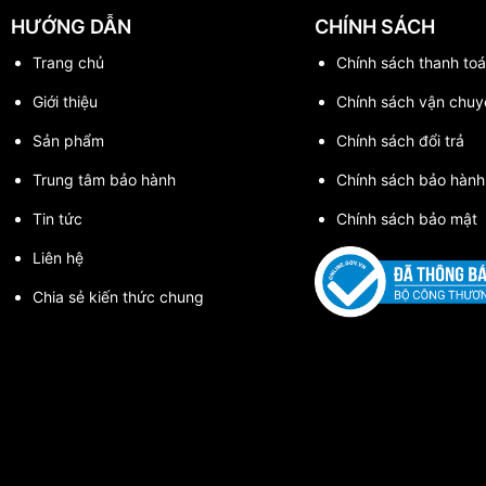
HƯỚNG DẪN
CHÍNH SÁCH
át/ốc tải trung–nặng cho phụ kiện kính, tay vịn, kệ, bản lề, chốt nẹp.
lỗ khoan tròn – gọn – ít mẻ.
Trang chủ
Chính sách thanh toa
, hữu ích khi thi công ở tư thế khó (trên cao/góc hẹp).
Giới thiệu
Chính sách vận chuy
 thấp–trung bình và làm mát liên tục bằng nước.
Sản phẩm
Chính sách đổi trả
Trung tâm bảo hành
Chính sách bảo hành
n, phụ kiện phòng tắm/nhà bếp, chốt nẹp.
kính cường lực sau tôi nhiệt).
Tin tức
Chính sách bảo mật
Liên hệ
Chia sẻ kiến thức chung
lỗ nhỏ trước.
hay mũi kim loại).