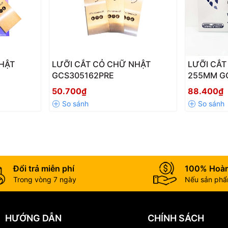
HẬT
LƯỠI CẮT CỎ CHỮ NHẬT
LƯỠI CẮT
GCS305162PRE
255MM G
50.700₫
88.400₫
Đổi trả miễn phí
100% Hoàn
Trong vòng 7 ngày
Nếu sản phẩm
HƯỚNG DẪN
CHÍNH SÁCH