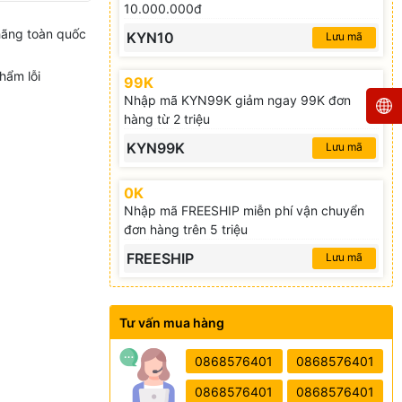
10.000.000đ
hãng toàn quốc
KYN10
Lưu mã
hẩm lỗi
99K
Nhập mã KYN99K giảm ngay 99K đơn
hàng từ 2 triệu
KYN99K
Lưu mã
0K
Nhập mã FREESHIP miễn phí vận chuyển
đơn hàng trên 5 triệu
FREESHIP
Lưu mã
Tư vấn mua hàng
0868576401
0868576401
0868576401
0868576401