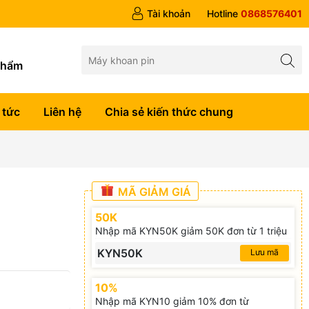
Tài khoản
Hotline
0868576401
g
phẩm
 tức
Liên hệ
Chia sẻ kiến thức chung
MÃ GIẢM GIÁ
50K
Nhập mã KYN50K giảm 50K đơn từ 1 triệu
KYN50K
Lưu mã
10%
Nhập mã KYN10 giảm 10% đơn từ