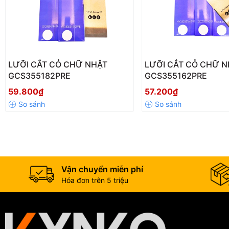
LƯỠI CẮT CỎ CHỮ NHẬT
LƯỠI CẮT CỎ CHỮ N
GCS355182PRE
GCS355162PRE
59.800₫
57.200₫
Vận chuyển miễn phí
Hóa đơn trên 5 triệu