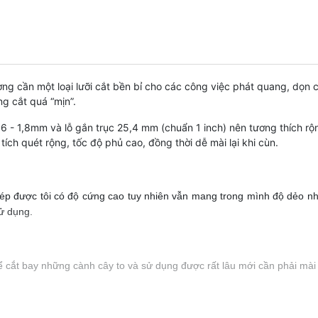
ng cần một loại lưỡi cắt bền bỉ cho các công việc phát quang, dọn 
g cắt quá “mịn”.
 - 1,8mm và lỗ gắn trục 25,4 mm (chuẩn 1 inch) nên tương thích rộ
tích quét rộng, tốc độ phủ cao, đồng thời dễ mài lại khi cùn.
thép được tôi có độ cứng cao tuy nhiên vẫn mang trong mình độ dẻo nh
sử dụng.
cắt bay những cành cây to và sử dụng được rất lâu mới cần phải mài l