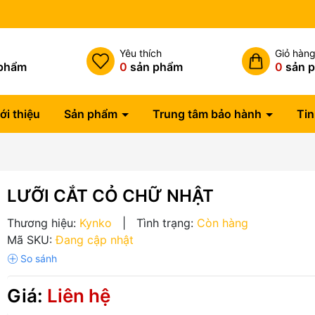
h
Yêu thích
Giỏ hàn
phẩm
0
sản phẩm
0
sản 
ới thiệu
Sản phẩm
Trung tâm bảo hành
Tin
LƯỠI CẮT CỎ CHỮ NHẬT
Thương hiệu:
Kynko
|
Tình trạng:
Còn hàng
Mã SKU:
Đang cập nhật
Giá:
Liên hệ