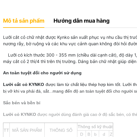
Mô tả sản phẩm
Hướng dẫn mua hàng
Lưỡi cắt cỏ chữ nhật được Kynko sản xuất phục vụ nhu cầu thị trườ
nương rẫy, bờ ruộng và các khu vực cảnh quan không đòi hỏi đườn
Lưỡi có kích thước 300 - 355 mm (chiều dài cạnh cắt), độ dày 1,6
máy cắt cỏ 2 thì/4 thì trên thị trường. Dáng bản chữ nhật giúp diện 
An toàn tuyệt đối cho người sử dụng
Lưỡi cắt cỏ KYNKO
được làm từ chất liệu thép hợp kim tốt. Lưỡi 
bị vỡ khi va phải đá, sắt...mang đến độ an toàn tuyệt đối cho người 
Sắc bén và bền bỉ
Lưỡi cỏ KYNKO
được người dùng đánh giá cao ở độ sắc bén, có thể 
Thông số kỹ thuật
TT
MÃ SẢN PHẨM
THÔNG SỐ
D
B
b
d
Z