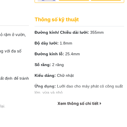
Thông số kỹ thuật
Đường kính/ Chiều dài lưỡi:
355mm
cỏ rậm ở vườn,
Độ dày lưỡi:
1.8mm
ng với đa số
Đường kính lỗ:
25.4mm
Số răng:
2 răng
Kiểu dáng:
Chữ nhật
ất định để tránh
Ứng dụng:
Lưỡi dao cho máy phát cỏ công suất
lớn, vừa và nhỏ
Xem thông số chi tiết
ại.