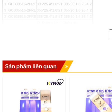
1
GCB30516-2PRE
305*25.4*1.6*2T
305
90
1.6
25.4
2
3
GCB35516-2PRE
355*25.4*1.6*2T
355
90
1.8
25.4
2
3
GCB35518-2PRE
355*25.4*1.8*2T
355
90
1.8
25.4
2
D: Đường kính/ Chiều dài
B: Chiều rộng
Chú Thích
b: Độ dày
d: Đường kính lỗ
Z: Số răng
Sản phẩm liên quan