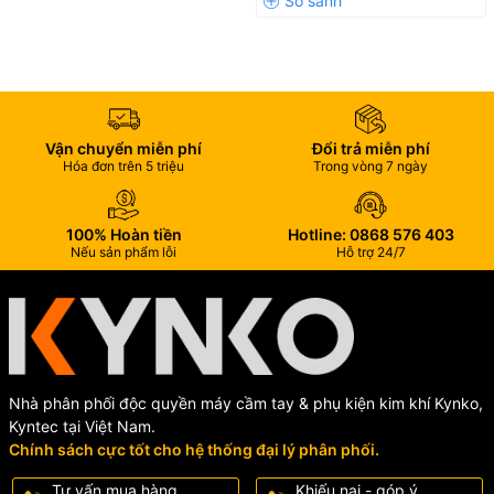
Vận chuyển miễn phí
Đổi trả miễn phí
Hóa đơn trên 5 triệu
Trong vòng 7 ngày
100% Hoàn tiền
Hotline: 0868 576 403
Nếu sản phẩm lỗi
Hỗ trợ 24/7
Nhà phân phối độc quyền máy cầm tay & phụ kiện kim khí Kynko,
Kyntec tại Việt Nam.
Chính sách cực tốt cho hệ thống đại lý phân phối.
Tư vấn mua hàng
Khiếu nại - góp ý