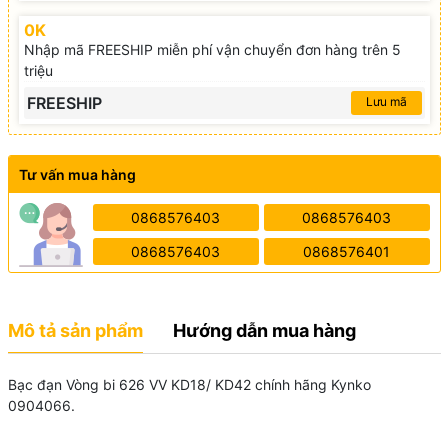
0K
Nhập mã FREESHIP miễn phí vận chuyển đơn hàng trên 5
triệu
FREESHIP
Lưu mã
Tư vấn mua hàng
0868576403
0868576403
0868576403
0868576401
Mô tả sản phẩm
Hướng dẫn mua hàng
Bạc đạn Vòng bi 626 VV KD18/ KD42 chính hãng Kynko
0904066.