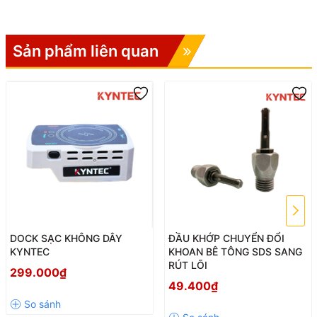
Sản phẩm liên quan
DOCK SẠC KHÔNG DÂY
ĐẦU KHỚP CHUYỂN ĐỔI
KYNTEC
KHOAN BÊ TÔNG SDS SANG
RÚT LÕI
299.000₫
49.400₫