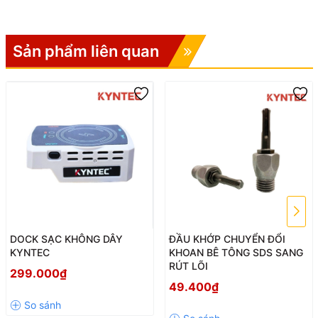
Sản phẩm liên quan
DOCK SẠC KHÔNG DÂY
ĐẦU KHỚP CHUYỂN ĐỔI
KYNTEC
KHOAN BÊ TÔNG SDS SANG
RÚT LÕI
299.000₫
49.400₫