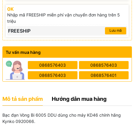
0K
Nhập mã FREESHIP miễn phí vận chuyển đơn hàng trên 5
triệu
FREESHIP
Lưu mã
Tư vấn mua hàng
0868576403
0868576403
0868576403
0868576401
Mô tả sản phẩm
Hướng dẫn mua hàng
Bạc đạn Vòng Bi 6005 DDU dùng cho máy KD46 chính hãng
Kynko 0920066.