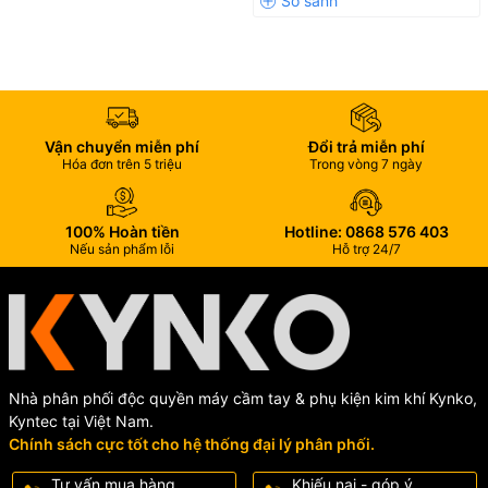
Vận chuyển miễn phí
Đổi trả miễn phí
Hóa đơn trên 5 triệu
Trong vòng 7 ngày
100% Hoàn tiền
Hotline: 0868 576 403
Nếu sản phẩm lỗi
Hỗ trợ 24/7
Nhà phân phối độc quyền máy cầm tay & phụ kiện kim khí Kynko,
Kyntec tại Việt Nam.
Chính sách cực tốt cho hệ thống đại lý phân phối.
Tư vấn mua hàng
Khiếu nại - góp ý