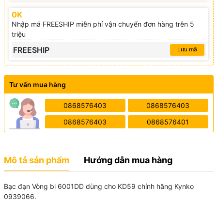
0K
Nhập mã FREESHIP miễn phí vận chuyển đơn hàng trên 5
triệu
FREESHIP
Lưu mã
Tư vấn mua hàng
0868576403
0868576403
0868576403
0868576401
Mô tả sản phẩm
Hướng dẫn mua hàng
Bạc đạn Vòng bi 6001DD dùng cho KD59 chính hãng Kynko
0939066.