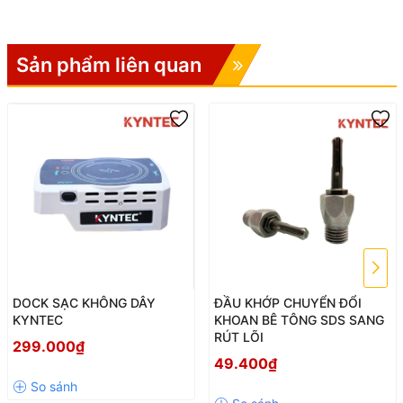
Sản phẩm liên quan
DOCK SẠC KHÔNG DÂY
ĐẦU KHỚP CHUYỂN ĐỔI
KYNTEC
KHOAN BÊ TÔNG SDS SANG
RÚT LÕI
299.000₫
49.400₫