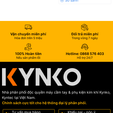
Vận chuyển miễn phí
Đổi trả miễn phí
Hóa đơn trên 5 triệu
Trong vòng 7 ngày
100% Hoàn tiền
Hotline: 0868 576 403
Nếu sản phẩm lỗi
Hỗ trợ 24/7
Nhà phân phối độc quyền máy cầm tay & phụ kiện kim khí Kynko,
Kyntec tại Việt Nam.
Chính sách cực tốt cho hệ thống đại lý phân phối.
Tư vấn mua hàng
Khiếu nại - góp ý