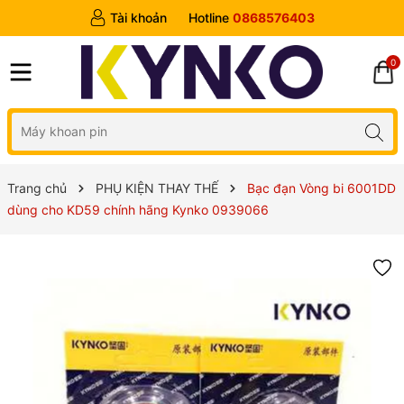
Tài khoản
Hotline
0868576403
0
Trang chủ
PHỤ KIỆN THAY THẾ
Bạc đạn Vòng bi 6001DD
dùng cho KD59 chính hãng Kynko 0939066